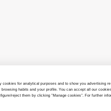
s
Datenschutz
·
Cookies
·
Impressum
·
B2B
Einstellungsbedingungen
·
B2C
 cookies for analytical purposes and to show you advertising re
browsing habits and your profile. You can accept all our cookies
in
Einstellungsbedingungen
·
figure/reject them by clicking "Manage cookies". For further infor
Barrierefreiheitserklärung