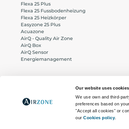
Flexa 25 Plus
Flexa 25 Fussbodenheizung
Flexa 25 Heizkörper
Easyzone 25 Plus
Acuazone
AirQ - Quality Air Zone
AirQ Box
AirQ Sensor
Energiemanagement
Our website uses cookie
Entwickelt und hergestellt in Europa
© 2026 Corporación Empresarial Altra, S.L.
We use own and third-party
preferences based on your 
C/ Marie Curie nº 21, 29590, Málaga – Spa
"Accept all cookies" or con
our
Cookies policy
.