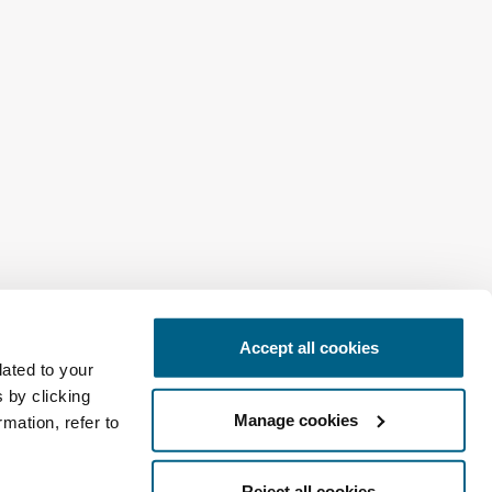
Deutschland
Accept all cookies
lated to your
 by clicking
Manage cookies
mation, refer to
Reject all cookies