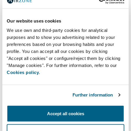
Our website uses cookies
We use own and third-party cookies for analytical
purposes and to show you advertising related to your
L´internazionalizzazione é la nostra
preferences based on your browsing habits and your
strategia di sopravvivenza
profile. You can accept all our cookies by clicking
Fondata nel 1997, conta attualmente
"Accept all cookies" or configure/reject them by clicking
240 dipendenti e oltre 300.000
"Manage cookies". For further information, refer to our
impianti di zonificazione
Cookies policy
.
(condizionamento a zone) installati sia
in ambito residenziale che industriale. Il
suo obiettivo è quello di aumentare le
Further information
esportazioni anno dopo anno e di
esportare verso nuovi paesi.
Attualmente, vendono le loro
Accept all cookies
attrezzature in più di venti paesi come
Francia, Germania, Italia, […]