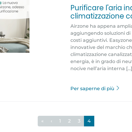
Purificare l'aria i
climatizzazione 
Airzone ha appena amplia
aggiungendo soluzioni di 
costi aggiuntivi. Easyzone
innovative del marchio che
climatizzazione canalizza
energia, è in grado di neut
nocive nell’aria interna […
Per saperne di più
«
‹
1
2
3
4