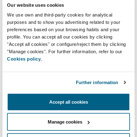
Estou a perguntar como um/a
Our website uses cookies
We use own and third-party cookies for analytical
purposes and to show you advertising related to your
preferences based on your browsing habits and your
Como podemos ajudar?
profile. You can accept all our cookies by clicking
Desejo receber informações sobre
"Accept all cookies" or configure/reject them by clicking
produtos Airzone
"Manage cookies". For further information, refer to our
Cookies policy
.
Informação mais específica
Apoio a projectos
Suporte técnico
Further information
Compatibilidades
Como podemos ajudar?
Accept all cookies
Manage cookies