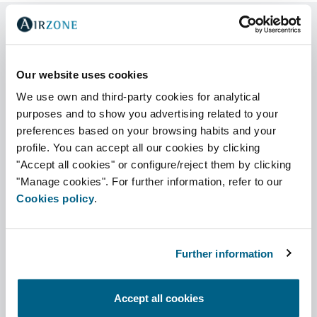
Our website uses cookies
Compatibilidade
We use own and third-party cookies for analytical
Selecione a sua marca e modelo de
purposes and to show you advertising related to your
unidade interna
preferences based on your browsing habits and your
profile. You can accept all our cookies by clicking
Marca
"Accept all cookies" or configure/reject them by clicking
"Manage cookies". For further information, refer to our
Cookies policy
.
Unidade interna
Further information
Accept all cookies