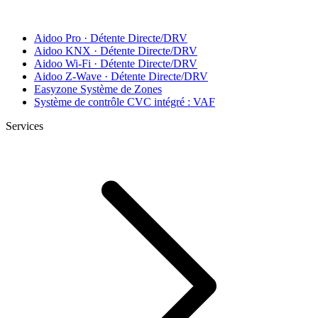
Aidoo Pro · Détente Directe/DRV
Aidoo KNX · Détente Directe/DRV
Aidoo Wi-Fi · Détente Directe/DRV
Aidoo Z-Wave · Détente Directe/DRV
Easyzone Système de Zones
Système de contrôle CVC intégré : VAF
Services