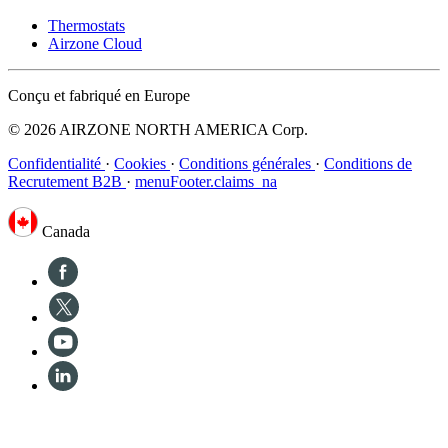
Thermostats
Airzone Cloud
Conçu et fabriqué en Europe
© 2026 AIRZONE NORTH AMERICA Corp.
Confidentialité
·
Cookies
·
Conditions générales
·
Conditions de
Recrutement B2B
·
menuFooter.claims_na
Canada