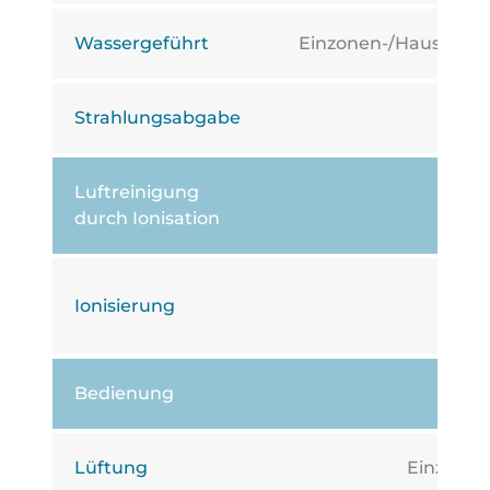
Wassergeführt
Einzonen-/Haushalt
Strahlungsabgabe
-
Luftreinigung
durch Ionisation
Ionisierung
-
Bedienung
Lüftung
Einzone