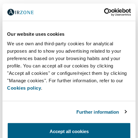
Installateurs
professionnels des
produits Airzone
Our website uses cookies
We use own and third-party cookies for analytical
Les points techniques Airzone sont des
purposes and to show you advertising related to your
points de rencontre pour les
preferences based on your browsing habits and your
installateurs Airzone qualifiés opérant
profile. You can accept all our cookies by clicking
dans toute l'France. Tous les ATP sont
"Accept all cookies" or configure/reject them by clicking
des professionnels de la climatisation
"Manage cookies". For further information, refer to our
qui vous offriront un service complet,
Cookies policy
.
du conseil sur les produits à
l'installation et au support technique.
Faites confiance aux professionnels !
Further information
ACCÉDER
Accept all cookies