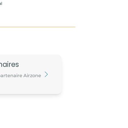
al
naires
artenaire Airzone