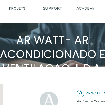
PROJETS
ACADEMY
SUPPORT
AR WATT- AR
ACONDICIONADO 
VENTILAÇAO, L.D.A.
Airzone près de chez vous
AR WATT- A
Av. Jaime Cortes