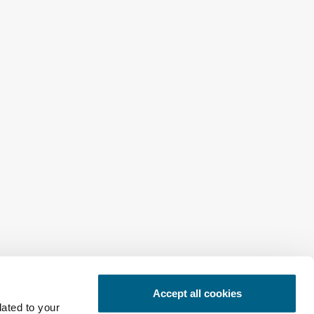
Middle East
Accept all cookies
lated to your