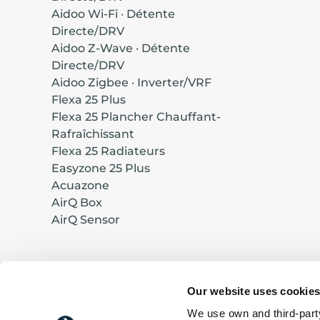
Aidoo Wi-Fi · Détente
Directe/DRV
Aidoo Z-Wave · Détente
Directe/DRV
Aidoo Zigbee · Inverter/VRF
Flexa 25 Plus
Flexa 25 Plancher Chauffant-
Rafraîchissant
Flexa 25 Radiateurs
Easyzone 25 Plus
Acuazone
AirQ Box
AirQ Sensor
Our website uses cookie
Conçu et fabriqué en Europe
© 2026 Corporación Empresarial Altra, S.L.
We use own and third-party