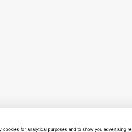
s
Confidentialité
·
Cookies
·
Conditions
générales
·
Conditions de Recrutement B2B
 cookies for analytical purposes and to show you advertising re