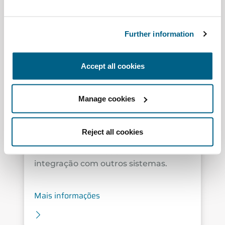
conectividade
Further information
Easyzone 25 Plus
Accept all cookies
A solução plug&play que incorpora os
últimos avanços da tecnologia
Airzone. Projetada para sistemas de
Manage cookies
dutos flexíveis, permite a regulação
independente da temperatura em
sistemas combinados de ar e água,
Reject all cookies
mede e melhora a qualidade do ar, e
oferece conectividade total e
integração com outros sistemas.
Mais informações