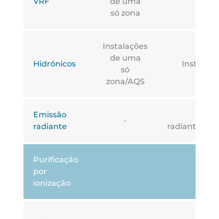
VRF
de uma
só z
só zona
Instalações
de uma
Hidrónicos
Instalaç
só
zona/AQS
Emissão
-
radiante
radiantes/re
Purificação
por
ionização