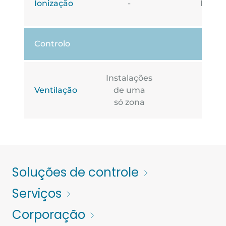
Ionização
-
Ioniz
Controlo
Instalações
Insta
Ventilação
de uma
só zona
Soluções de controle
Serviços
Corporação