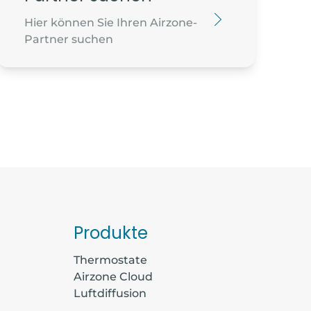
ERVICES
Hier können Sie Ihren Airzone-
Partner suchen
RAYMONDIS
SE
@gmail.com
EST
S VERNEDES
SUR ARGENS
udest.fr
Produkte
Thermostate
ECURITE CONFORT
Airzone Cloud
ARGAL ZAE LAS HORTES
Luftdiffusion
IEN