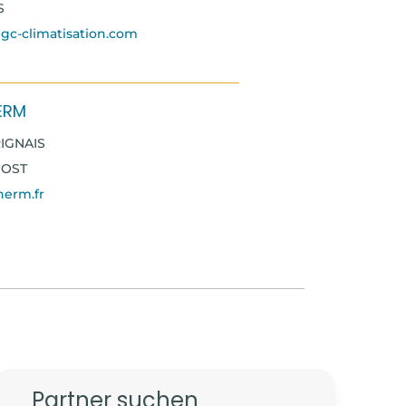
S
@igc-climatisation.com
ERM
IGNAIS
NOST
herm.fr
ATISATION
IS ZA LES OISEAUX
 SOUS LENS
r
Partner suchen