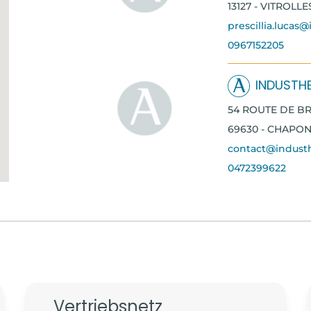
13127 - VITROLLE
prescillia.lucas
0967152205
INDUSTH
54 ROUTE DE BR
69630 - CHAPO
contact@indust
0472399622
AIR CLIM
RUE DES COLIBR
62218 - LOISON
airclim@airclim.f
0321209270
Vertriebsnetz