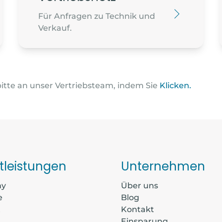
CLIMENS
Für Anfragen zu Technik und
Verkauf.
35 RUE PAULE 
31200 - TOULOU
climenservices
0561157213
bitte an unser Vertriebsteam, indem Sie
Klicken.
ENR SUD 
139, CHEMIN DE
83480 - PUGET 
commande@enrs
0442540430
tleistungen
Unternehmen
my
Über uns
ALPHA S
e
Blog
1 TER RUE DU G
t
Kontakt
Einsparung
66750 - ST CYPR