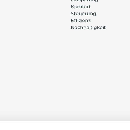
Komfort
mertz@alpha66.
Steuerung
0608365656
Effizienz
Nachhaltigkeit
GROUPE 
3 RUE MERLE
06400 - CANNES
cannes@climden
0493992222
ABITIBI 
9 RUE DE L'AQ
69210 - LENTILLY
travaux@abitibi.f
0474721800