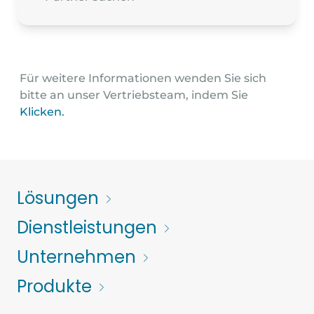
0422540430
Für weitere Informationen wenden Sie sich
bitte an unser Vertriebsteam, indem Sie
Klicken.
ENR SUD-EST AGENCE ALPES-
MARITIMES
Lösungen
8 AVENUE DU COMMANDANT BRET
Dienstleistungen
06400 - CANNES
commande@enrsudest.fr
Unternehmen
0983376772
Produkte