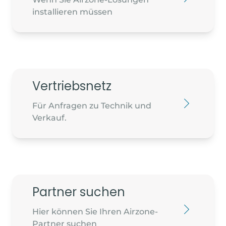
ASSISTANCE SERVICE
installieren müssen
98 RUE DU PRE PAGNON
73000 - CHAMBERY
sav@climassistance.eu
0474681774
Vertriebsnetz
Für Anfragen zu Technik und
Verkauf.
ENR SUD EST (STATION TECHNIQUE
AIRZONE-STA)
Partner suchen
139, CHEMIN DES VERNEDES
83480 - PUGET SUR ARGENS
Hier können Sie Ihren Airzone-
commande@enrsudest.fr
Partner suchen