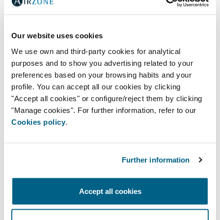
Provincia
Our website uses cookies
We use own and third-party cookies for analytical
purposes and to show you advertising related to your
preferences based on your browsing habits and your
Estoy preguntando como (profesión)
profile. You can accept all our cookies by clicking
"Accept all cookies" or configure/reject them by clicking
"Manage cookies". For further information, refer to our
Cookies policy
.
¿Cómo podemos ayudarte?
Deseo recibir información sobre
productos de Airzone
Further information
Información más específica
Soporte de proyectos
Accept all cookies
Soporte técnico