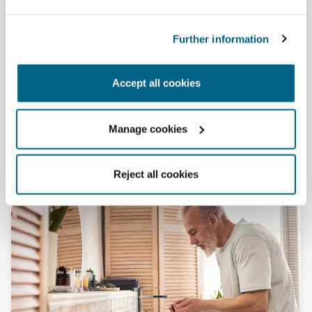
Further information
Automatiza la gestión de
Accept all cookies
tu climatización
Controla y programa tu sistema
Manage cookies
para que se adapte
automáticamente a tus horarios,
Reject all cookies
hábitos y preferencias.