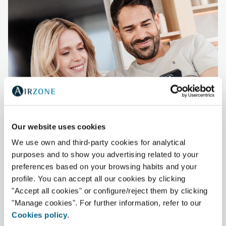
Our website uses cookies
Fácil de compartir con
We use own and third-party cookies for analytical
purposes and to show you advertising related to your
familia o clientes
preferences based on your browsing habits and your
profile. You can accept all our cookies by clicking
Invita a otros usuarios y asigna roles para saber
"Accept all cookies" or configure/reject them by clicking
quién gestiona la climatización en cada
"Manage cookies". For further information, refer to our
estancia.
Cookies policy
.