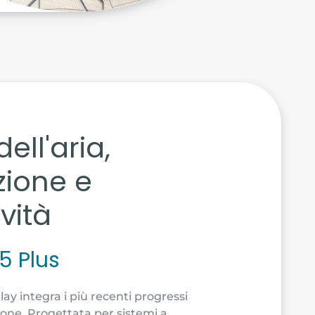
ell'aria,
zione e
vità
5 Plus
ay integra i più recenti progressi
zone. Progettata per sistemi a