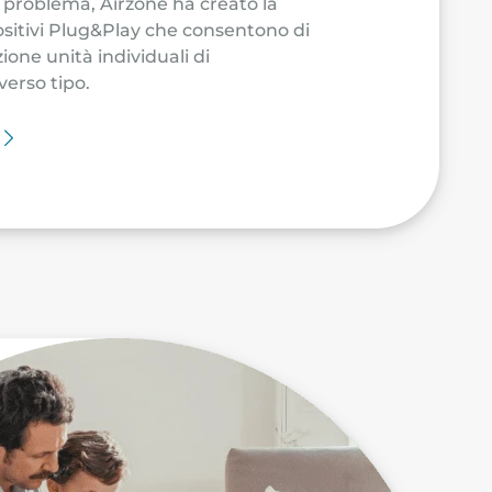
 problema, Airzone ha creato la
itivi Plug&Play che consentono di
one unità individuali di
verso tipo.