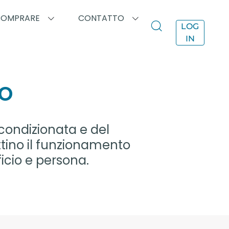
COMPRARE
CONTATTO
LOG
IN
lo
a condizionata e del
ttino il funzionamento
ficio e persona.