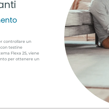
anti
mento
r controllare un
 con testine
stema Flexa 25, viene
mento per ottenere un