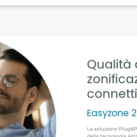
Qualità d
zonifica
connetti
Easyzone 2
La soluzione Plug&Pl
della tecnologia Air