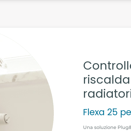
Controll
riscald
radiator
Flexa 25 per
Una soluzione Plug&P