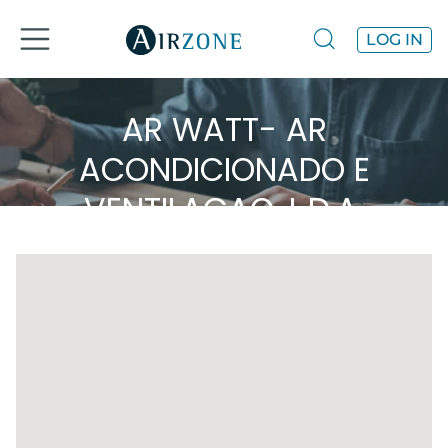
LOG IN
AR WATT- AR
ACONDICIONADO E
VENTILAÇAO, L.D.A.
Airzone na região