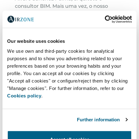
consultor BIM. Mais uma vez, o nosso
principal objetivo é promover o valor para
os nossos clientes, adaptando-nos às
tendências, ferramentas e tecnologia
atuais.
Our website uses cookies
We use own and third-party cookies for analytical
INSTRUÇÕES DE BIM
purposes and to show you advertising related to your
preferences based on your browsing habits and your
profile. You can accept all our cookies by clicking
Os nossos produtos estão agora
"Accept all cookies" or configure/reject them by clicking
disponíveis para descarregamento
"Manage cookies". For further information, refer to our
gratuito a partir das bibliotecas nas
Cookies policy
.
plataformas BIMobject e BIM&CO, que são
responsáveis pelo seu alojamento,
publicação e distribuição. Estas bibliotecas
BIM garantem a utilização correta do
Further information
produto.