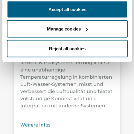
Luftqualität, Zonierung
und Konnektivität
Accept all cookies
Easyzone 25 Plus
Manage cookies
Die Plug&Play-Lösung, die die
neuesten Fortschritte der Airzone-
Reject all cookies
Technologie integriert. Entwickelt für
flexible Kanalsysteme, ermöglicht sie
eine unabhängige
Temperaturregelung in kombinierten
Luft-Wasser-Systemen, misst und
verbessert die Luftqualität und bietet
vollständige Konnektivität und
Integration mit anderen Systemen.
Weitere Infos