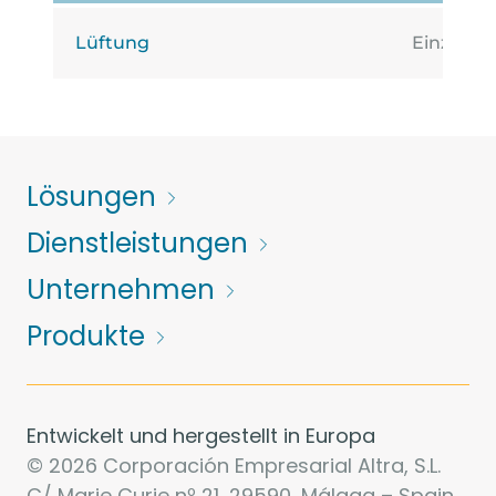
Lüftung
Einzone
Lösungen
Dienstleistungen
Unternehmen
Produkte
Entwickelt und hergestellt in Europa
© 2026 Corporación Empresarial Altra, S.L.
C/ Marie Curie nº 21, 29590, Málaga – Spain