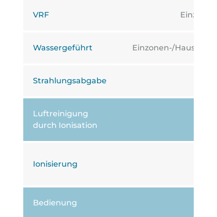
VRF
Einzone
Wassergeführt
Einzonen-/Haushalt
Strahlungsabgabe
-
Luftreinigung
durch Ionisation
Ionisierung
-
Bedienung