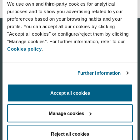
We use own and third-party cookies for analytical
purposes and to show you advertising related to your
preferences based on your browsing habits and your
profile. You can accept all our cookies by clicking
"Accept all cookies" or configure/reject them by clicking
Airzone Pro installateur
"Manage cookies". For further information, refer to our
Cookies policy
.
Avec le programme Airzone Pro
installateur, vous découvrirez le
fonctionnement de nos systèmes
Further information
de contrôle, leur utilisation,
installation et configuration, ainsi
que leurs caractéristiques les plus
Accept all cookies
attrayantes pour les différentes
applications.
Manage cookies
Modules
À la découverte d'Airzone.
Logiciel et outil Airzone.
Reject all cookies
Dispositifs de contrôle AIDOO.