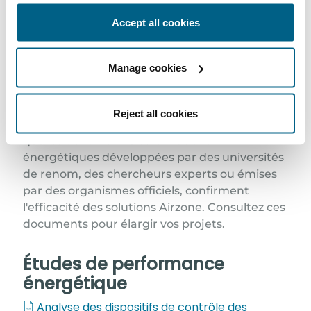
Études sur l'efficacité
Accept all cookies
énergétique,
et les certifications
Manage cookies
énergétiques
Reject all cookies
Plusieurs études sur l'efficacité énergétique, la
qualité de l'air et les certifications
énergétiques développées par des universités
de renom, des chercheurs experts ou émises
par des organismes officiels, confirment
l'efficacité des solutions Airzone. Consultez ces
documents pour élargir vos projets.
Études de performance
énergétique
Analyse des dispositifs de contrôle des