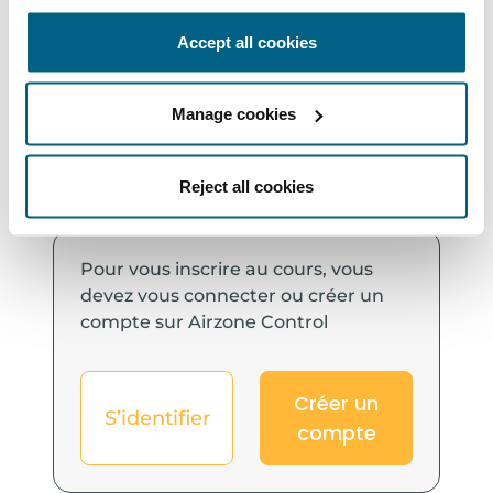
conductos, dimensiona los equipos,
Accept all cookies
proporciona los esquemas de conexionado y
genera un presupuesto completo de la
instalación.
Manage cookies
Reject all cookies
Pour vous inscrire au cours, vous
devez vous connecter ou créer un
compte sur Airzone Control
Créer un
S’identifier
compte