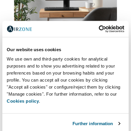
Curso online
Our website uses cookies
En este curso Online conoceremos el
We use own and third-party cookies for analytical
Software de cálculo Ductzone.
purposes and to show you advertising related to your
preferences based on your browsing habits and your
Ductzone es una herramienta que Airzone
profile. You can accept all our cookies by clicking
pone a disposición de los profesionales para
"Accept all cookies" or configure/reject them by clicking
facilitar el cálculo de los conductos y diseño
"Manage cookies". For further information, refer to our
de instalaciones con nuestros productos de
Cookies policy
.
control y difusión.
Con una entrada de datos simple e intuitiva,
Ductzone selecciona el sistema de
Further information
zonificación más adecuado, calcula la red de