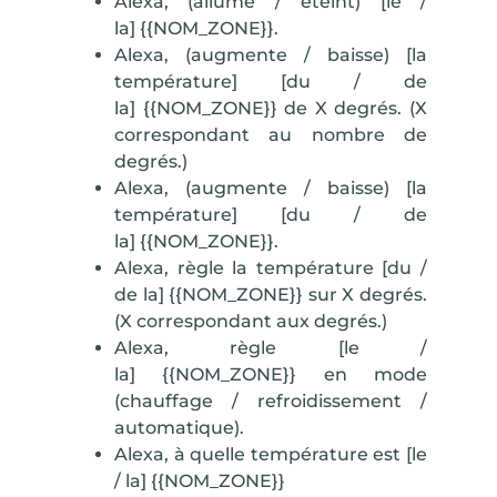
Alexa, (allume / éteint) [le /
la]
{{NOM_ZONE}}
.
Alexa, (augmente / baisse) [la
température] [du / de
la]
{{NOM_ZONE}}
de X degrés. (X
correspondant au nombre de
degrés.)
Alexa, (augmente / baisse) [la
température] [du / de
la]
{{NOM_ZONE}}
.
Alexa, règle la température [du /
de la]
{{NOM_ZONE}}
sur X degrés.
(X correspondant aux degrés.)
Alexa, règle [le /
la]
{{NOM_ZONE}}
en mode
(chauffage / refroidissement /
automatique).
Alexa, à quelle température est [le
/ la]
{{NOM_ZONE}}