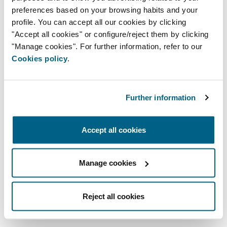
climatisation : en quoi consistent-ils
preferences based on your browsing habits and your
et quelle est leur utilité ?
profile. You can accept all our cookies by clicking
La technologie des systèmes de
"Accept all cookies" or configure/reject them by clicking
chauffage et climatisation s’est
"Manage cookies". For further information, refer to our
considérablement améliorée au cours
Cookies policy
.
des dernières années. Peu à peu, les
fabricants ont optimisé le
fonctionnement de leurs
Further information
équipements : leurs développements
se sont centrés sur l’amélioration du
confort de l’utilisateur et la réduction
Accept all cookies
de la consommation électrique des
unités. Les améliorations obtenues
Manage cookies
sont particulièrement manifestes dans
[…]
Reject all cookies
En savoir plus