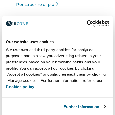
Per saperne di più
Our website uses cookies
We use own and third-party cookies for analytical
purposes and to show you advertising related to your
preferences based on your browsing habits and your
profile. You can accept all our cookies by clicking
Cos´è la ionizzazione e perché va di
"Accept all cookies" or configure/reject them by clicking
moda come soluzione di
purificazione dell´aria?
"Manage cookies". For further information, refer to our
Cookies policy
.
Molte persone provano una sensazione
di benessere quasi inspiegabile,
quando si trovano immersi nella natura
Further information
in prossimità di acqua in movimento.
Osservare le cascate, o il moto ondoso,