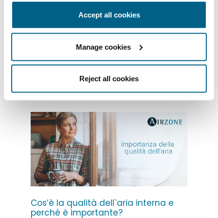
produce spesso un sentimento di
Accept all cookies
calma e stabilità, che si definisce a volte
come “ricarica d’energia”, ma che
risulta difficile da spiegare. In realtà, la
Manage cookies
spiegazione esiste. […]
Per saperne di più
Reject all cookies
Cos’è la qualità dell`aria interna e
perché è importante?